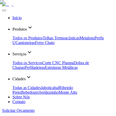
Início
Produtos
Todos os Produtos
Telhas Termoacústicas
Metalons
Perfis
U
Cantoneiras
Ferro Chato
Serviços
Todos os Serviços
Corte CNC Plasma
Dobra de
Chapas
Perfiladeiras
Estruturas Metálicas
Cidades
Todas as Cidades
Jaboticabal
Ribeirão
Preto
Bebedouro
Sertãozinho
Monte Alto
Sobre Nós
Contato
Solicitar Orçamento